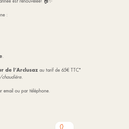
nnée est renouvelée! 🏠✨
ne :
e
.
r de l’Arclusaz
au tarif de 65€ TTC*
s/chaudière.
par email ou par téléphone.