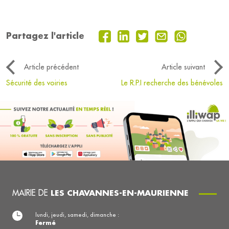
Partagez l'article
Article précédent
Article suivant
Sécurité des voiries
Le R.P.I recherche des bénévoles
MAIRIE DE
LES CHAVANNES-EN-MAURIENNE
lundi, jeudi, samedi, dimanche :
Fermé