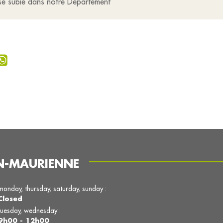
sse subie dans notre Département
N-MAURIENNE
monday, thursday, saturday, sunday :
Closed
tuesday, wednesday :
9h00 - 12h00