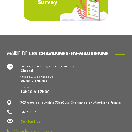
Survey
MAIRIE DE
LES CHAVANNES-EN-MAURIENNE
monday, thursday, saturday, sunday :
Closed
tuesday, wednesday :
9h00 - 12h00
friday :
13h30 à 17h00
705 route de la Mairie 73660 Les Chavannes-en-Maurienne France
0479831150
Contact us
http://www.les-chavannes.com