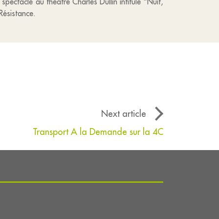
ctacle au théâtre Charles Dullin intitulé "Nuit,
Résistance.
Next article
Transport A la Demande sur la 4C