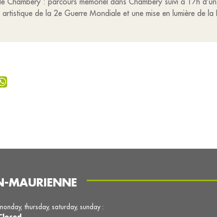
 Chambéry : parcours mémoriel dans Chambéry suivi à 17h d’un spe
 artistique de la 2e Guerre Mondiale et une mise en lumière de la 
N-MAURIENNE
monday, thursday, saturday, sunday :
Closed