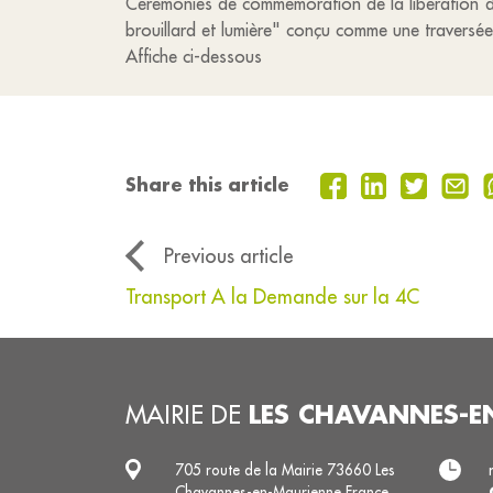
Cérémonies de commémoration de la libération de
brouillard et lumière" conçu comme une traversée
Affiche ci-dessous
Share this article
Previous article
Transport A la Demande sur la 4C
LES CHAVANNES-E
MAIRIE DE
705 route de la Mairie 73660 Les
Chavannes-en-Maurienne France