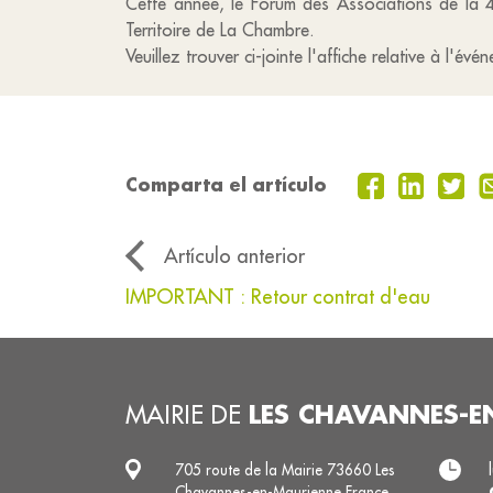
Cette année, le Forum des Associations de la 4
Territoire de La Chambre.
Veuillez trouver ci-jointe l'affiche relative à l'év
Comparta el artículo
Artículo anterior
IMPORTANT : Retour contrat d'eau
LES CHAVANNES-E
MAIRIE DE
705 route de la Mairie 73660 Les
Chavannes-en-Maurienne France