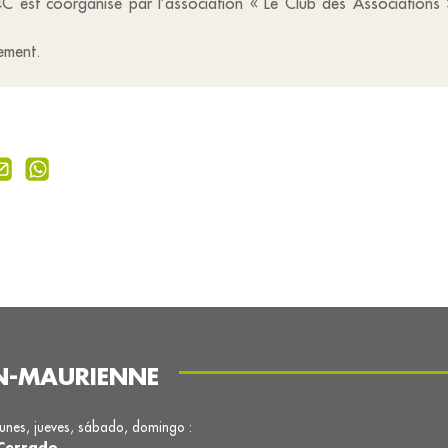
C est coorganisé par l’association « Le Club des Associations 
énement.
N-MAURIENNE
lunes, jueves, sábado, domingo :
Cerrado